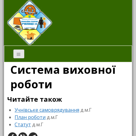
Система виховної
роботи
Читайте також
Учнівське самоврядування
д.м.Г
План роботи
д.м.Г
Статут
д.м.Г