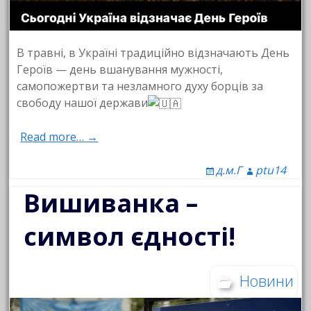
В травні, в Україні традиційно відзначають День
Героїв — день вшанування мужності,
самопожертви та незламного духу борців за
свободу нашої держави
Read more… →
д.м.Г
ptu14
Вишиванка –
символ єдності!
Новини