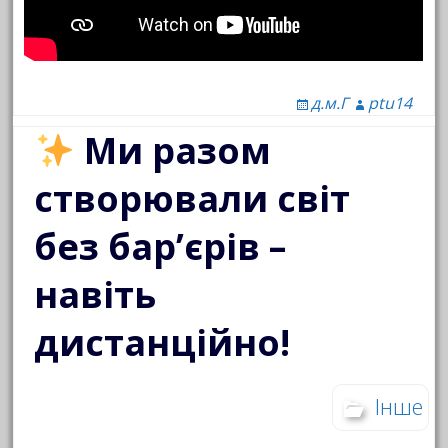
д.м.Г
ptu14
Ми разом
створювали світ
без бар’єрів –
навіть
дистанційно!
Інше