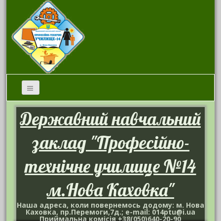
Державний навчальний
заклад "Професійно-
технічне училище №14
м.Нова Каховка"
Наша адреса, коли повернемось додому: м. Нова
Каховка, пр.Перемоги,7д.; e-mail: 014ptu@i.ua
Приймальна комісія +38(050)640-20-90