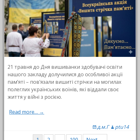
21 травня до Дня вишиванки здобувачі освіти
нашого закладу долучилися до особливої акції
пам’яті – пов’язали вишиті стрічки на могилах
полеглих українських воїнів, які віддали своє
життя у війні з росією.
Read more… →
д.м.Г
ptu14
1
2
…
100
Next →