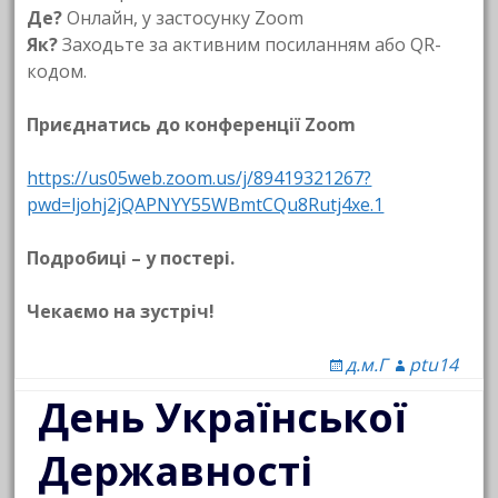
Де?
Онлайн, у застосунку Zoom
Як?
Заходьте за активним посиланням або QR-
кодом.
Приєднатись до конференції Zoom
https://us05web.zoom.us/j/89419321267?
pwd=ljohj2jQAPNYY55WBmtCQu8Rutj4xe.1
Подробиці – у постері.
Чекаємо на зустріч!
д.м.Г
ptu14
День Української
Державності