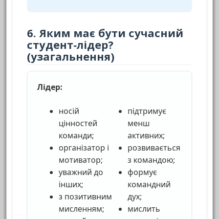
6. Яким має бути сучасний
студент‑лідер?
(узагальнення)
Лідер:
носій
підтримує
цінностей
менш
команди;
активних;
організатор і
розвивається
мотиватор;
з командою;
уважний до
формує
інших;
командний
з позитивним
дух;
мисленням;
мислить