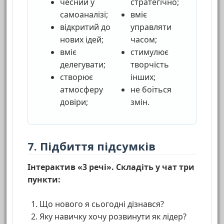
чесний у
стратегічно;
самоаналізі;
вміє
відкритий до
управляти
нових ідей;
часом;
вміє
стимулює
делегувати;
творчість
створює
інших;
атмосферу
не боїться
довіри;
змін.
7. Підбиття підсумків
Інтерактив «3 речі». Складіть у чат три
пункти:
Що нового я сьогодні дізнався?
Яку навичку хочу розвинути як лідер?