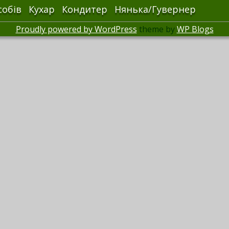
собів
Кухар
Кондитер
Нянька/Гувернер
Proudly powered by WordPress
theme by
WP Blogs