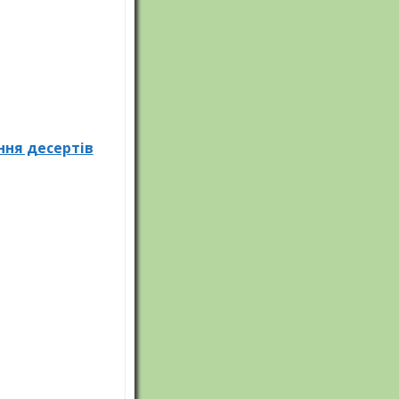
МК кулінарного
профілю
МК природничо-
математичного
циклу
ння десертів