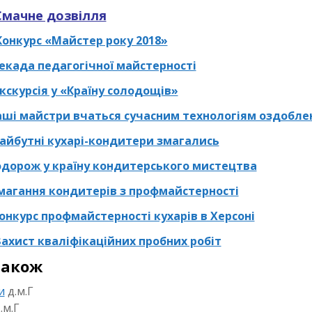
 Смачне дозвілля
Конкурс «Майстер року 2018»
Декада педагогічної майстерності
Екскурсія у «Країну солодощів»
Наші майстри вчаться сучасним технологіям оздобле
Майбутні кухарі-кондитери змагались
дорож у країну кондитерського мистецтва
магання кондитерів з профмайстерності
онкурс профмайстерності кухарів в Херсоні
Захист кваліфікаційних пробних робіт
також
и
д.м.Г
.м.Г