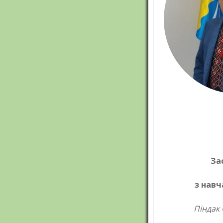
За
з навч
Піндак