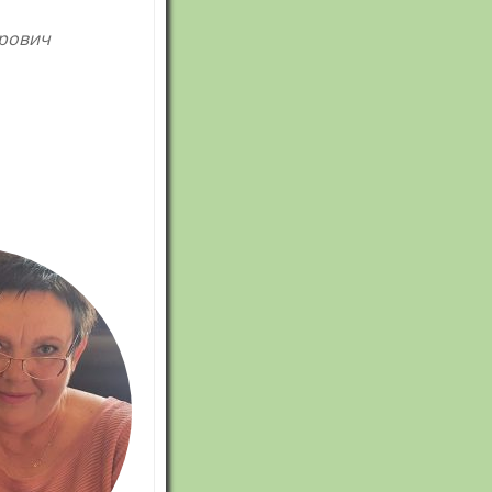
МК кулінарного
ирович
профілю
МК природничо-
математичного
циклу