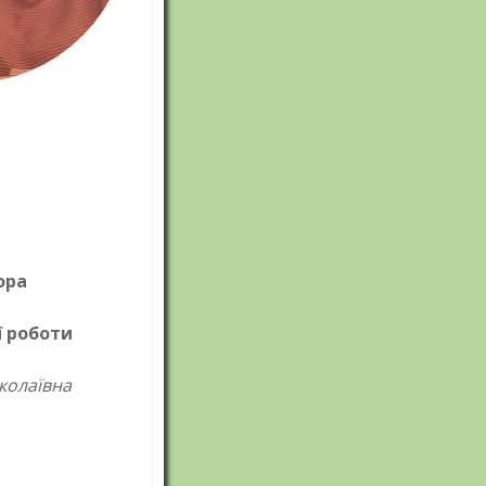
ора
ї роботи
колаївна