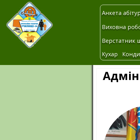
Анкета абіту
Виховна роб
Система вих
Верстатник 
роботи
Студентське
Кухар
Конди
самоврядув
СТОПБУЛІНГ!
Адмін
право
Сторінка
соціального
педагога
Патріотичне
виховання
Наші досягн