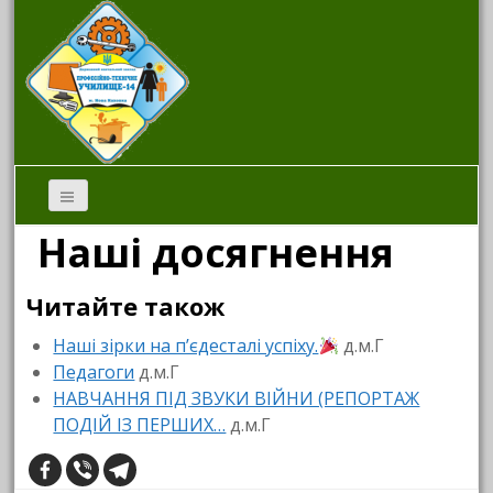
Наші досягнення
Читайте також
Наші зірки на п’єдесталі успіху.
д.м.Г
Педагоги
д.м.Г
НАВЧАННЯ ПІД ЗВУКИ ВІЙНИ (РЕПОРТАЖ
ПОДІЙ ІЗ ПЕРШИХ…
д.м.Г