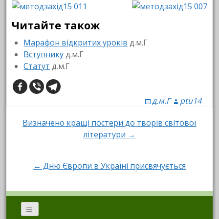
Читайте також
Марафон відкритих уроків
д.м.Г
Вступнику
д.м.Г
Статут
д.м.Г
д.м.Г
ptu14
Post
Визначено кращі постери до творів світової
літератури →
navigation
← Дню Європи в Україні присвячується