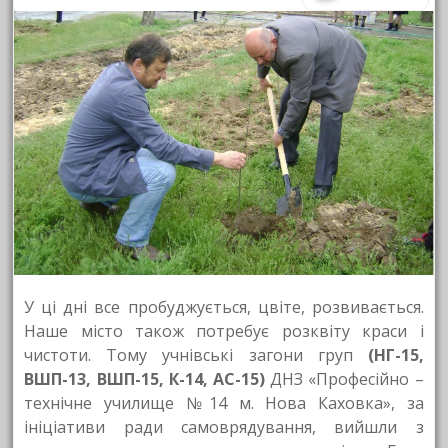
У ці дні все пробуджується, цвіте, розвивається.
Наше місто також потребує розквіту краси і
чистоти. Тому учнівські загони груп
(НГ-15,
ВШП-13, ВШП-15, К-14, АС-15)
ДНЗ «Професійно –
технічне училище №14 м. Нова Каховка», за
ініціативи ради самоврядування, вийшли з