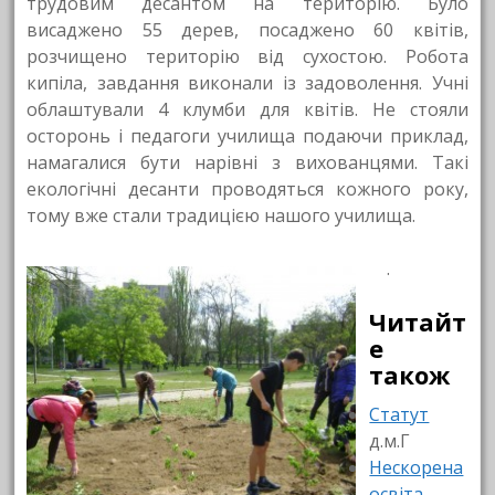
трудовим десантом на територію. Було
висаджено 55 дерев, посаджено 60 квітів,
розчищено територію від сухостою. Робота
кипіла, завдання виконали із задоволення. Учні
облаштували 4 клумби для квітів. Не стояли
осторонь і педагоги училища подаючи приклад,
намагалися бути нарівні з вихованцями. Такі
екологічні десанти проводяться кожного року,
тому вже стали традицією нашого училища.
.
Читайт
е
також
Статут
д.м.Г
Нескорена
освіта