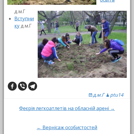
д.м.Г
Вступни
ку
д.м.Г
д.м.Г
ptu14
Post
Феєрія легкоатлетів на обласній арені →
navigation
← Вернісаж особистостей