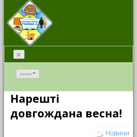
Sidebar
Нарешті
довгождана весна!
Новини