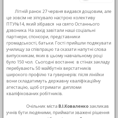
Літній ранок 27 червня видався дощовим, але
це зовсім не зіпсувало настрою колективу
ПТУ№14, який зібрався на свято Останнього
дзвоника. На захід завітали наші соціальні
партнери, спонсори, представники
громадськості, батьки. Гості прийшли подякувати
училищу за співпрацю та сказати напутні слова
випускникам, яких в цьому навчальному році
було 150 чол. Сьогодні востаннє в стінах закладу
перебувають 50 майбутніх верстатників
широкого профілю та гувернерів: після лінійки
вони складатимуть державну кваліфікаційну
атестацію, щоб отримати дипломи
кваліфікованих робітників.
Очільник міста
В.І.Коваленко
закликав
учнів бути людяними, приймати зважені рішення