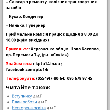
– Слюсар з ремонту колісних транспортних
засобів
– Кухар. Кондитер
– Нянька. Гувернер
Приймальна комісія працює щодня з 8.00 до
16.00 (крім вихідних)
Приходьте
:
Херсонська обл.,м. Нова Каховка,
пр. Перемоги 7-д (р-н «Сокіл»)
Знайомтесь:
nkptu14.in.ua ;
facebook.com/ptu14/
Телефонуйте:
(05549)7-80-64; 095 679 97 45
Читайте також
Вступнику
д.м.Г
План роботи
д.м.Г
Нескорена освіта
д.м.Г