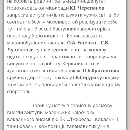
на користь родини і батьківщини. Депутат
Новокаховської міськради
К.І. Черепанов
запросив випускників не шукати чужих світів, бо
сьогодні є безліч можливостей реалізувати себе
тут, на рідній землі. Заступники директорів з
персоналу Херсонського і Бериславського
машинобудівних заводів
О.А. Ещенко
і
С.В.
Луценко
дякували адміністрації за хорошу
підготовку учнів – практикантів, запрошували
випускників на роботу. Керівник школи
художньої гімнастики «Зірочка»
О.Б.Красовська
вручила директору закладу
І.В.Сердюку
подяку
за можливість проводити заняття в училищному
спортзалі.
Ліричну нотку в серйозну розмову
внесли виступи маленьких «зірочок»,
вокального ансамблю БК «Джерела» , вокальні і
танцювальні композиції талановитих учнів