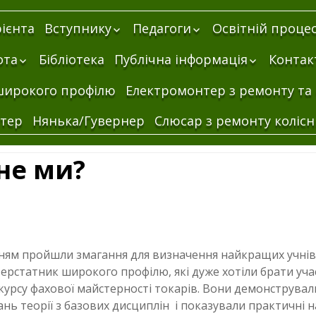
рієнта
Вступнику
Педагоги
Освітній проце
Про нас
Адміністрація
Професійна
ота
Бібліотека
Публічна інформація
Контак
підготовка
Правила прийому
Викладачі
овної
Статутні
Загальноосвітн
широкого профілю
Електромонтер з ремонту та 
Гуртожиток
Майстри
документи
підготовка
Майстерні
Наші досягнення
Кошториси
Архів
Виробнича
тер
Нянька/Гувернер
Слюсар з ремонту колісн
ання
практика
Кабінети
Бухгалтерські
2025 Рік
Бухгалт
 Я маю
Виховна година до
довідки
довідка 
2026 рік
не ми?
Дня вишиванки в
01.01.201
групі ККД- 19
Бухгалт
довідка 
01.01.201
Бухгалт
довідка 
30.08.201
ням пройшли змагання для визначення найкращих учнів
ення
ерстатник широкого профілю, які дуже хотіли брати учас
курсу фахової майстерності токарів. Вони демонструвал
ань теорії з базових дисциплін і показували практичні 