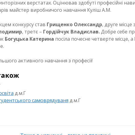
инторізних верстатах. Оцінював здобуті професійні нав
арів майстер виробничого навчання Куліш А.М.
цем конкурсу став
Грищенко Олександр
, друге місце
олодимир
, третє –
Гордійчук Владислав.
Добре себе пр
ак
Богуцька Катерина
посіла почесне четверте місце, а
е.
ьшого активного навчання з професії!
також
Г
освіта
д.м.Г
студентського самоврядуваня
д.м.Г