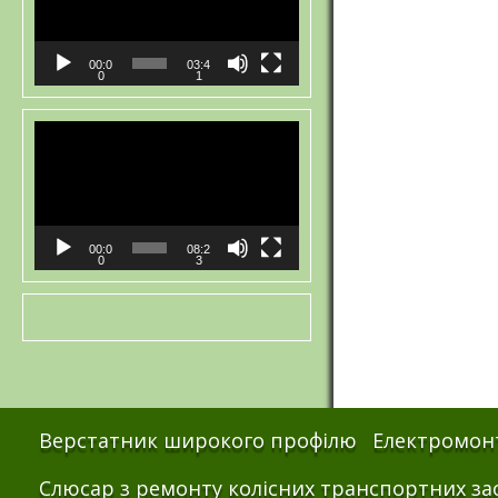
00:0
03:4
0
1
Відеопрогравач
00:0
08:2
0
3
Верстатник широкого профілю
Електромонт
Слюсар з ремонту колісних транспортних за