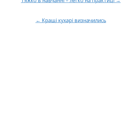
Тяжко в навчанні – легко на практиці →
ion
← Кращі кухарі визначились