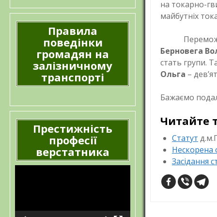
на токарно-гв
майбутніх ток
Правила
Перемож
поведінки
Берновега В
громадян на
стать групи. Т
залізничному
Ольга
– дев’ят
транспорті
Бажаємо подал
Читайте 
Престижність
професії
Статут
д.м.
верстатника
Нескорена 
Засідання 
Відеопрогравач