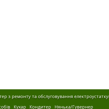
ер з ремонту та обслуговування електроустатку
собів
Кухар
Кондитер
Нянька/Гувернер