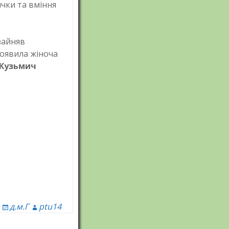
ички та вміння
МК кулінарного
профілю
МК природничо-
 зайняв
математичного
циклу
оявила жіноча
Кузьмич
д.м.Г
ptu14