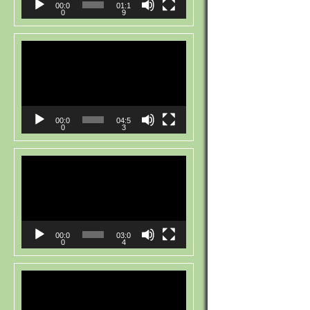
Post
00:0
01:1
0
9
navigat
Відеопрогравач
00:0
04:5
0
3
Відеопрогравач
00:0
03:0
0
4
Відеопрогравач